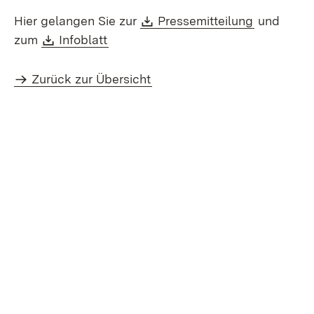
Download:
(Öffnet in
Hier gelangen Sie zur
Pressemitteilung
und
Download:
(Öffnet in neuem Fenster)
zum
Infoblatt
Zurück zur Übersicht