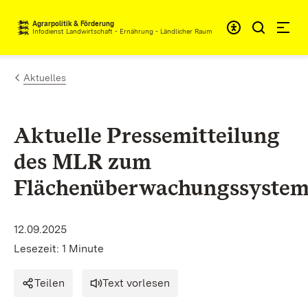
Zum Inhalt springen
Agrarpolitik & Förderung
Infodienst Landwirtschaft - Ernährung - Ländlicher Raum
Aktuelles
Aktuelle Pressemitteilung
des MLR zum
Flächenüberwachungssyste
12.09.2025
Lesezeit: 1 Minute
Teilen
Text vorlesen