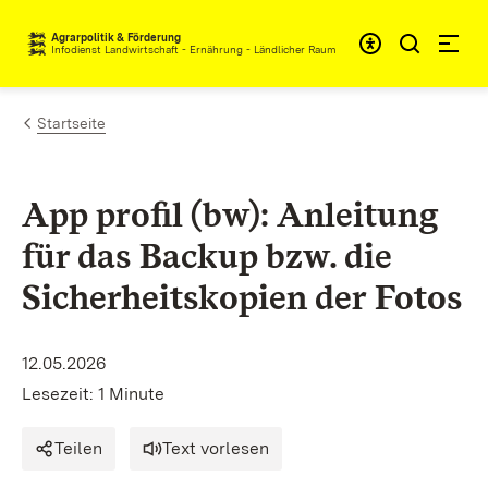
Zum Inhalt springen
Agrarpolitik & Förderung
Infodienst Landwirtschaft - Ernährung - Ländlicher Raum
Startseite
App profil (bw): Anleitung
für das Backup bzw. die
Sicherheitskopien der Fotos
12.05.2026
Lesezeit: 1 Minute
Teilen
Text vorlesen