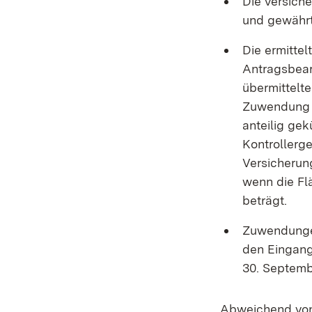
Die versich
und gewährt
Die ermitte
Antragsbear
übermittel
Zuwendung f
anteilig gek
Kontrollerge
Versicherun
wenn die Fl
beträgt.
Zuwendungen
den Eingang
30. Septemb
Abweichend von