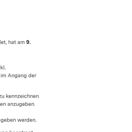
det, hat am
9.
kl.
 im Angang der
 zu kennzeichnen
men anzugeben.
gegeben werden.