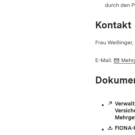
durch den P
Kontakt
Frau Weißinger,
E-Mai
E-Mail:
Mehrg
Dokumen
Extern:
Verwalt
Versich
Mehrgef
Downlo
FIONA-K