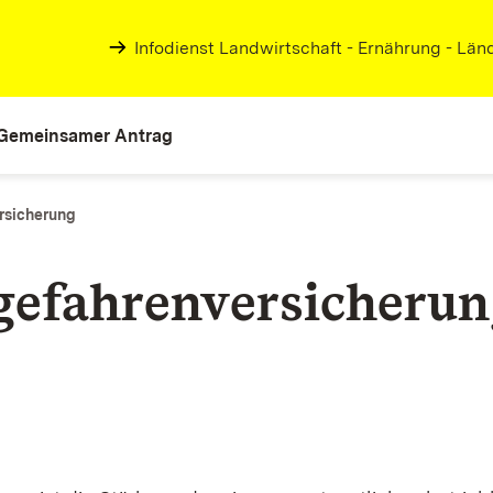
Infodienst Landwirtschaft - Ernährung - Lä
Gemeinsamer Antrag
rsicherung
efahrenversicherun