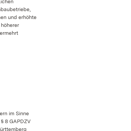
lichen
baubetriebe,
men und erhöhte
 höherer
vermehrt
ern im Sinne
nd § 8 GAPDZV
Württemberg