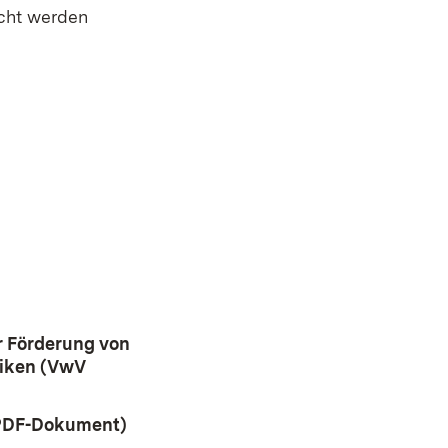
icht werden
ster)
r Förderung von
siken (VwV
Fenster)
(PDF-Dokument)
(Öffnet in neuem Fenster)