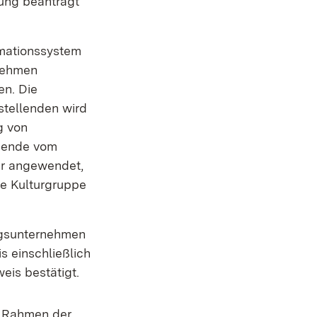
dung beantragt
rmationssystem
nehmen
n. Die
stellenden wird
g von
chende vom
ur angewendet,
je Kulturgruppe
ngsunternehmen
s einschließlich
is bestätigt.
 Rahmen der