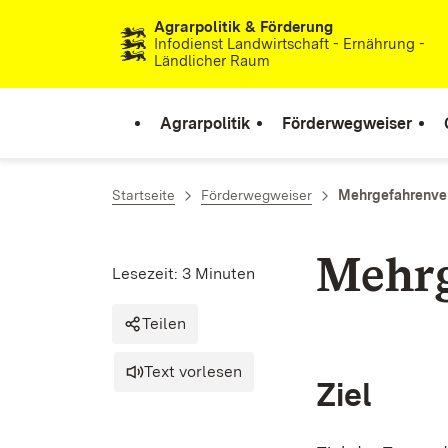
Agrarpolitik & Förderung
Zum Inhalt springen
Infodienst Landwirtschaft - Ernährung -
Ländlicher Raum
Agrarpolitik
Förderwegweiser
Startseite
Förderwegweiser
Mehrgefahrenve
Mehrg
Lesezeit: 3 Minuten
Teilen
Text vorlesen
Ziel