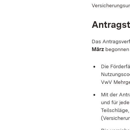
Versicherungsun
Antragst
Das Antragsverf
März
begonnen 
Die Förderf
Nutzungscod
VwV Mehrge
Mit der Antr
und für jed
Teilschläge
(Versicheru