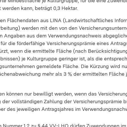
erte Mindestfläche je Kulturgruppe, für die eine Zuwen
 werden kann, beträgt 0,3 Hektar.
lten Flächendaten aus LINA (Landwirtschaftliches Info
beitung) werden mit den von den Versicherungsunter
ten Angaben aus dem Verwendungsnachweis abgegliche
ür die förderfähige Versicherungsprämie eines Antrag
ürzt, wenn die ermittelte Fläche (nach Berücksichtigun
bnissen) je Kulturgruppe geringer ist, als die entspre
gsunternehmen gemeldete Fläche. Die Kürzung wird n
ächenabweichung mehr als 3 % der ermittelten Fläche 
 können nur bewilligt werden, wenn das Versicheru
 der vollständigen Zahlung der Versicherungsprämie bi
er des jeweiligen Antragsjahres im Verwendungsnachwe
 Nummer 1.2 zu § 44 VV-LHO dürfen Zuwendungen im