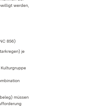
willigt werden,
(NC 856)
tarkregen) je
r Kulturgruppe
ombination
sbeleg) müssen
ufforderung