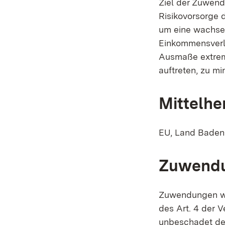
Ziel der Zuwend
Risikovorsorge 
um eine wachsen
Einkommensverlu
Ausmaße extreme
auftreten, zu m
Mittelhe
EU, Land Bade
Zuwend
Zuwendungen we
des Art. 4 der 
unbeschadet de