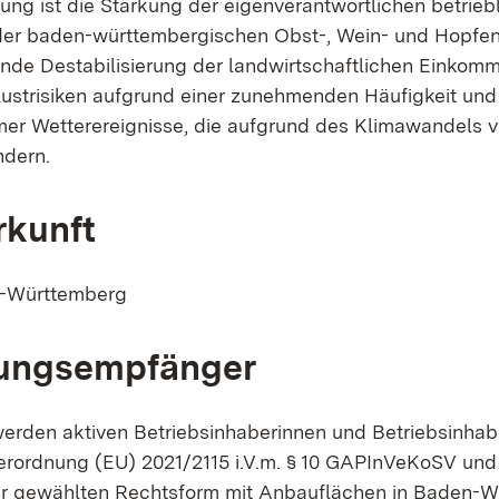
ung ist die Stärkung der eigenverantwortlichen betrieb
der baden-württembergischen Obst-, Wein- und Hopfen
de Destabilisierung der landwirtschaftlichen Einkom
strisiken aufgrund einer zunehmenden Häufigkeit und
r Wetterereignisse, die aufgrund des Klimawandels 
indern.
rkunft
n-Württemberg
ungsempfänger
rden aktiven Betriebsinhaberinnen und Betriebsinhab
Verordnung (EU) 2021/2115 i.V.m. § 10 GAPInVeKoSV u
r gewählten Rechtsform mit Anbauflächen in Baden-