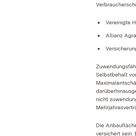
Verbraucherschu
Vereinigte 
Allianz Agra
Versicheru
Zuwendungsfähig
Selbstbehalt vo
Maximalentschä
darüberhinausge
nicht zuwendungs
Mehrjahresvert
Die Anbaufläche
versichert sein