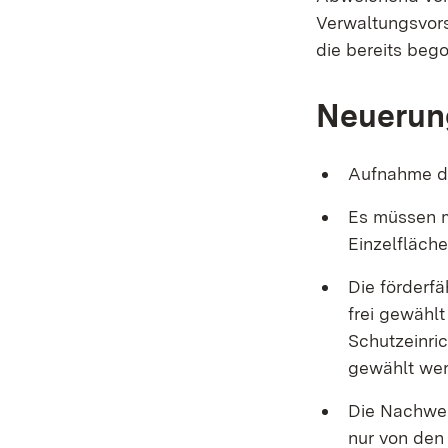
Verwaltungsvors
die bereits beg
Neuerun
Aufnahme de
Es müssen mi
Einzelfläch
Die förderf
frei gewähl
Schutzeinri
gewählt wer
Die Nachwei
nur von den