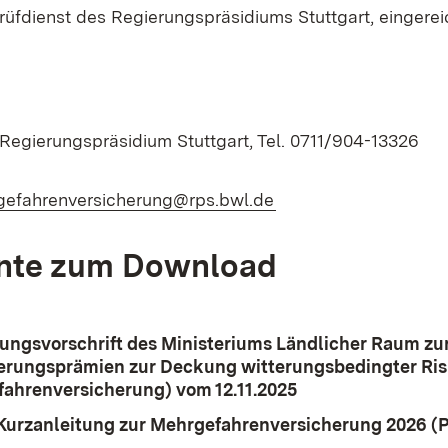
rüfdienst des Regierungspräsidiums Stuttgart, eingere
 Regierungspräsidium Stuttgart, Tel. 0711/904-13326
l:
(Öffnet in neuem Fen
efahrenversicherung@rps.bwl.de
te zum Download
ungsvorschrift des Ministeriums Ländlicher Raum zu
erungsprämien zur Deckung witterungsbedingter Ri
ahrenversicherung) vom 12.11.2025
(Öffnet in neuem 
ad:
urzanleitung zur Mehrgefahrenversicherung 2026 