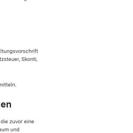
tungsvorschrift
steuer, Skonti,
mitteln.
men
die zuvor eine
Raum und