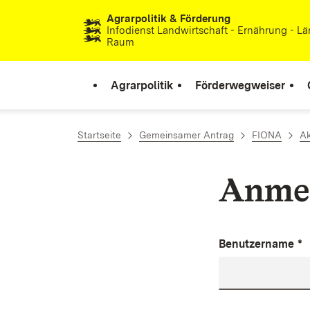
Agrarpolitik & Förderung
Zum Inhalt springen
Infodienst Landwirtschaft - Ernährung - Lä
Raum
Agrarpolitik
Förderwegweiser
Startseite
Gemeinsamer Antrag
FIONA
Ak
Anme
Benutzername
*