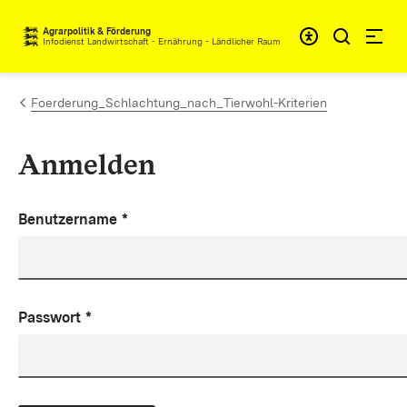
Zum Inhalt springen
Agrarpolitik & Förderung
Infodienst Landwirtschaft - Ernährung - Ländlicher Raum
Foerderung_Schlachtung_nach_Tierwohl-Kriterien
Anmelden
Benutzername
*
Passwort
*