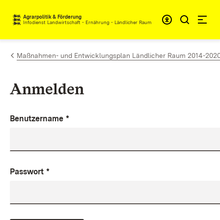
Zum Inhalt springen
Agrarpolitik & Förderung
Infodienst Landwirtschaft - Ernährung - Ländlicher Raum
Maßnahmen- und Entwicklungsplan Ländlicher Raum 2014-2020 (M
Anmelden
Benutzername
*
Passwort
*