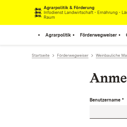
Agrarpolitik & Förderung
Zum Inhalt springen
Infodienst Landwirtschaft - Ernährung - Lä
Raum
Agrarpolitik
Förderwegweiser
Startseite
Förderwegweiser
Weinbauliche M
Anme
Benutzername
*