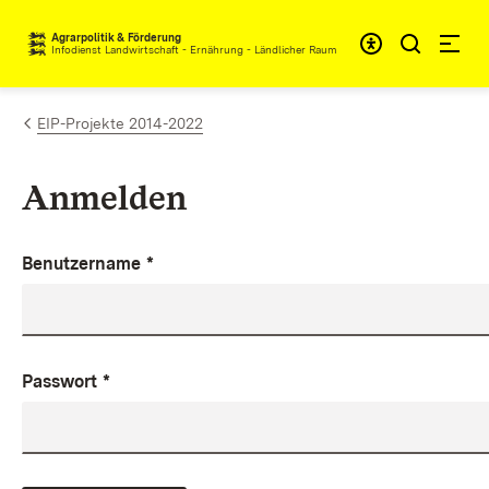
Zum Inhalt springen
Agrarpolitik & Förderung
Infodienst Landwirtschaft - Ernährung - Ländlicher Raum
EIP-Projekte 2014-2022
Anmelden
Benutzername
*
Passwort
*