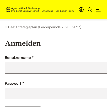
Zum Inhalt springen
Agrarpolitik & Förderung
Infodienst Landwirtschaft - Ernährung - Ländlicher Raum
GAP-Strategieplan (Förderperiode 2023 - 2027)
Anmelden
Benutzername
*
Passwort
*