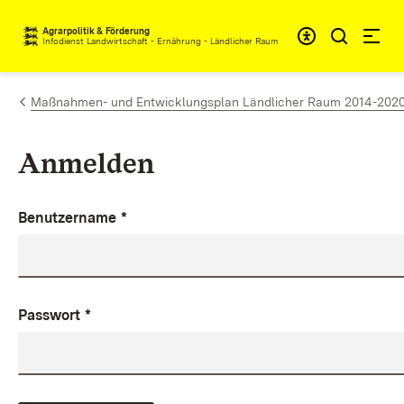
Zum Inhalt springen
Agrarpolitik & Förderung
Infodienst Landwirtschaft - Ernährung - Ländlicher Raum
Maßnahmen- und Entwicklungsplan Ländlicher Raum 2014-2020 (M
Anmelden
Benutzername
*
Passwort
*