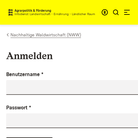
Zum Inhalt springen
Agrarpolitik & Förderung
Infodienst Landwirtschaft - Ernährung - Ländlicher Raum
Nachhaltige Waldwirtschaft (NWW)
Anmelden
Benutzername
*
Passwort
*