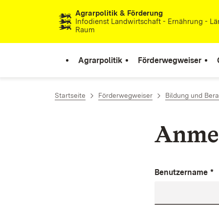
Agrarpolitik & Förderung
Zum Inhalt springen
Infodienst Landwirtschaft - Ernährung - Lä
Raum
Agrarpolitik
Förderwegweiser
Startseite
Förderwegweiser
Bildung und Ber
Anme
Benutzername
*