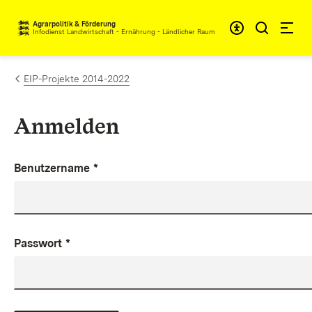
Zum Inhalt springen
Agrarpolitik & Förderung
Infodienst Landwirtschaft - Ernährung - Ländlicher Raum
EIP-Projekte 2014-2022
Anmelden
Benutzername
*
Passwort
*