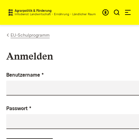
Zum Inhalt springen
Agrarpolitik & Förderung
Infodienst Landwirtschaft - Ernährung - Ländlicher Raum
EU-Schulprogramm
Anmelden
Benutzername
*
Passwort
*