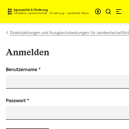
Zum Inhalt springen
Agrarpolitik & Förderung
Infodienst Landwirtschaft - Ernährung - Ländlicher Raum
Direktzahlungen und Ausgleichsleistungen für landwirtschaftlic
Anmelden
Benutzername
*
Passwort
*