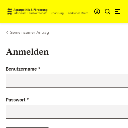
Zum Inhalt springen
Agrarpolitik & Förderung
Infodienst Landwirtschaft - Ernährung - Ländlicher Raum
Gemeinsamer Antrag
Anmelden
Benutzername
*
Passwort
*