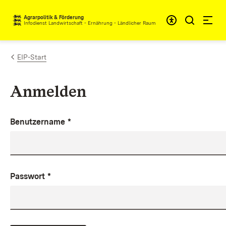
Zum Inhalt springen
Agrarpolitik & Förderung
Infodienst Landwirtschaft - Ernährung - Ländlicher Raum
EIP-Start
Anmelden
Benutzername
*
Passwort
*