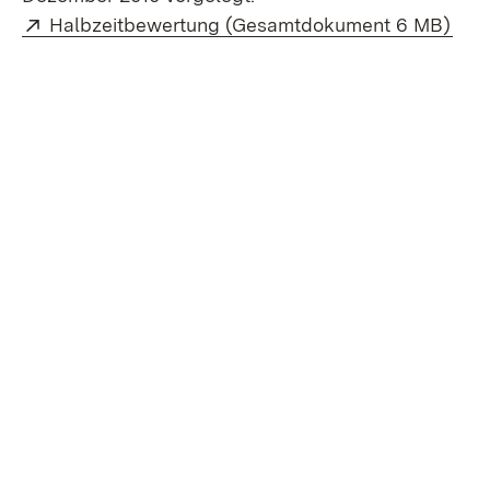
Extern:
(Öff
Halbzeitbewertung (Gesamtdokument 6 MB)