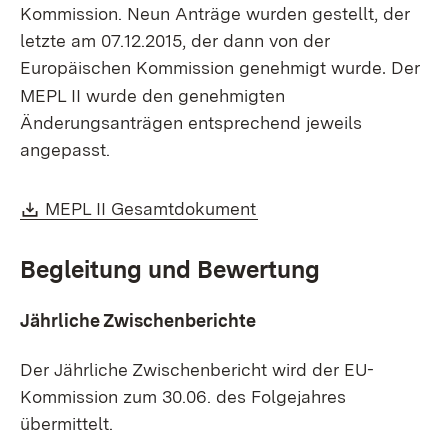
Kommission.
Neun
Anträge wurden gestellt, der
letzte am
07.12.2015, der dann
von der
Europäischen Kommission genehmigt wurde
Der
.
MEPL II wurde den genehmigten
Änderungsanträgen entsprechend jeweils
angepasst.
Download:
(Öffnet in neuem Fenst
MEPL II Gesamtdokument
Begleitung und Bewertung
Jährliche Zwischenberichte
Der Jä
hrliche
Zwischenbericht wird der EU-
Kommission zum 30.06. des
Folgejahres
ü
bermittelt
.​