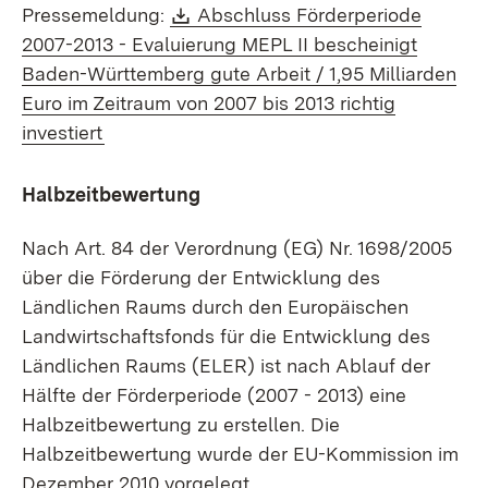
Download:
Pressemeldung:
Abschluss Förderperiode
2007-2013 - Evaluierung MEPL II bescheinigt
Baden-Württemberg gute Arbeit / 1,95 Milliarden
Euro im Zeitraum von 2007 bis 2013 richtig
(Öffnet in neuem Fenster)
investiert
Halbzeitbewertung
Nach Art. 84 der Verordnung (EG) Nr. 1698/2005
ü
ber
die Fö
rderung
der Entwicklung des
Lä
ndlichen
Raums durch den
Europ
ä
ischen
Landwirtschaftsfonds
für die Entwicklung des
Lä
ndlichen
Raums (
ELER
) ist nach Ablauf der
Hä
lfte
der Fö
rderperiode
(2007 - 2013) eine
Halbzeitbewertung
zu erstellen. Die
Halbzeitbewertung
wurde der EU-Kommission im
Dezember 2010 vorgelegt.