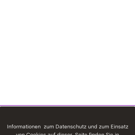
Inhaltsübersicht
Kontakt
Informationen zum Datenschutz und zum Einsatz
Datenschutz
Erklärung zur
von Cookies auf dieser Seite finden Sie in