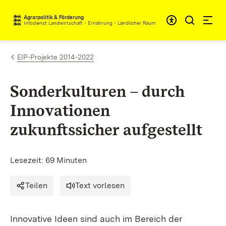
Zum Inhalt springen
Agrarpolitik & Förderung
Infodienst Landwirtschaft - Ernährung - Ländlicher Raum
EIP-Projekte 2014-2022
Sonderkulturen – durch
Innovationen
zukunftssicher aufgestellt
Lesezeit: 69 Minuten
Teilen
Text vorlesen
Innovative Ideen sind auch im Bereich der