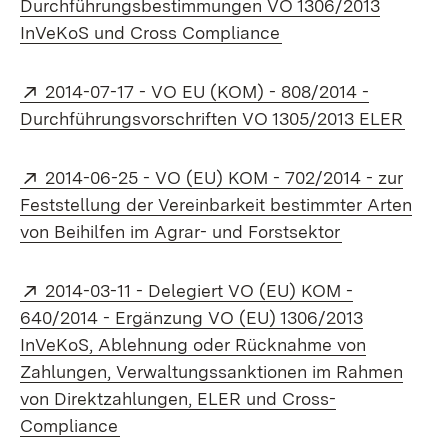
Durchführungsbestimmungen VO 1306/2013
(Öffnet in neuem Fen
InVeKoS und Cross Compliance
Extern:
2014-07-17 - VO EU (KOM) - 808/2014 -
(Öffn
Durchführungsvorschriften VO 1305/2013 ELER
Extern:
2014-06-25 - VO (EU) KOM - 702/2014 - zur
Feststellung der Vereinbarkeit bestimmter Arten
(Öffnet in n
von Beihilfen im Agrar- und Forstsektor
Extern:
2014-03-11 - Delegiert VO (EU) KOM -
640/2014 - Ergänzung VO (EU) 1306/2013
InVeKoS, Ablehnung oder Rücknahme von
Zahlungen, Verwaltungssanktionen im Rahmen
von Direktzahlungen, ELER und Cross-
(Öffnet in neuem Fenster)
Compliance