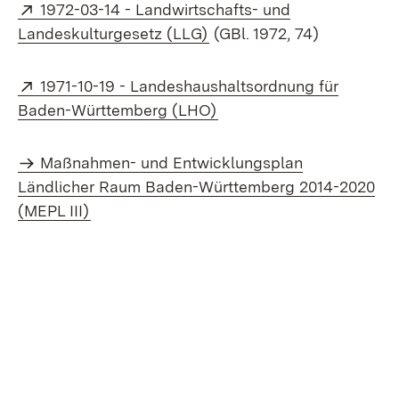
Extern:
1972-03-14 - Landwirtschafts- und
(Öffnet in neuem Fenster)
Landeskulturgesetz (LLG)
(GBl. 1972, 74)
Extern:
1971-10-19 - Landeshaushaltsordnung für
(Öffnet in neuem Fenster
Baden-Württemberg (LHO)
Maßnahmen- und Entwicklungsplan
Ländlicher Raum Baden-Württemberg 2014-2020
(MEPL III)