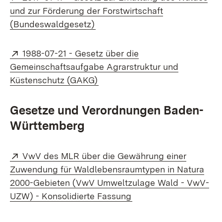
und zur Förderung der Forstwirtschaft
(Öffnet in neuem Fenster)
(Bundeswaldgesetz)
Extern:
1988-07-21 - Gesetz über die
Gemeinschaftsaufgabe Agrarstruktur und
(Öffnet in neuem Fenster)
Küstenschutz (GAKG)
Gesetze und Verordnungen Baden-
Württemberg
Extern:
VwV des MLR über die Gewährung einer
Zuwendung für Waldlebensraumtypen in Natura
2000-Gebieten (VwV Umweltzulage Wald - VwV-
(Öffnet in neuem Fens
UZW) - Konsolidierte Fassung