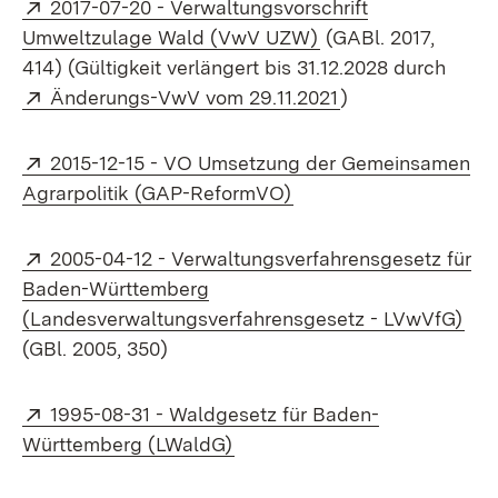
Extern:
2017-07-20 - Verwaltungsvorschrift
(Öffnet in neuem Fe
Umweltzulage Wald (VwV UZW)
(GABl. 2017,
414) (Gültigkeit verlängert bis 31.12.2028 durch
Extern:
(Öffnet in neuem 
Änderungs-VwV vom 29.11.2021
)
Extern:
2015-12-15 - VO Umsetzung der Gemeinsamen
(Öffnet in neuem Fenst
Agrarpolitik (GAP-ReformVO)
Extern:
2005-04-12 - Verwaltungsverfahrensgesetz für
Baden-Württemberg
(Öf
(Landesverwaltungsverfahrensgesetz - LVwVfG)
(GBl. 2005, 350)
Extern:
1995-08-31 - Waldgesetz für Baden-
(Öffnet in neuem Fenster)
Württemberg (LWaldG)