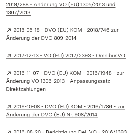
2019/288 - Änderung VO (EU) 1305/2013 und
(Öffnet in neuem Fenster)
1307/2013
Extern:
2018-05-18 - DVO (EU) KOM - 2018/746 zur
(Öffnet in neuem Fenst
Änderung der DVO 809-2014
Extern:
(Öf
2017-12-13 - VO (EU) 2017/2393 - OmnibusVO
Extern:
2016-11-07 - DVO (EU) KOM - 2016/1948 - zur
Änderung VO 1306-2013 - Anpassungssatz
(Öffnet in neuem Fenster)
Direktzahlungen
Extern:
2016-10-08 - DVO (EU) KOM - 2016/1786 - zur
(Öffnet in neu
Änderung der DVO (EU) Nr. 908/2014
Extern:
2016-08-20 - Berichtigung Del. VO - 2016/1393