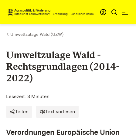
Zum Inhalt springen
Agrarpolitik & Förderung
Infodienst Landwirtschaft - Ernährung - Ländlicher Raum
Umweltzulage Wald (UZW)
Umweltzulage Wald -
Rechtsgrundlagen (2014-
2022)
Lesezeit: 3 Minuten
Teilen
Text vorlesen
Verordnungen Europäische Union