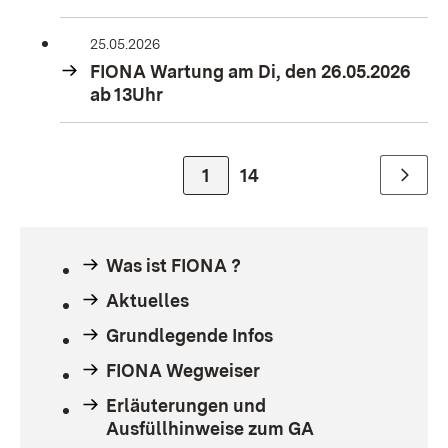
25.05.2026
FIONA Wartung am Di, den 26.05.2026
ab 13Uhr
Zur Seite
1
Zur Seite
14
Weiter
Was ist FIONA ?
Aktuelles
Grundlegende Infos
FIONA Wegweiser
Erläuterungen und
Ausfüllhinweise zum GA