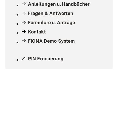
Anleitungen u. Handbücher
Fragen & Antworten
Formulare u. Anträge
Kontakt
FIONA Demo-System
Extern:
PIN Erneuerung
(Öffnet in neuem Fenste