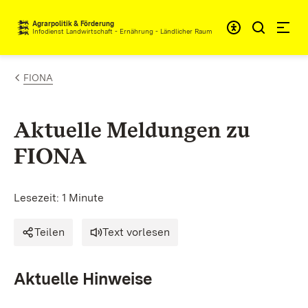
Zum Inhalt springen
Agrarpolitik & Förderung
Infodienst Landwirtschaft - Ernährung - Ländlicher Raum
FIONA
Aktuelle Meldungen zu
FIONA
Lesezeit: 1 Minute
Teilen
Text vorlesen
Aktuelle Hinweise