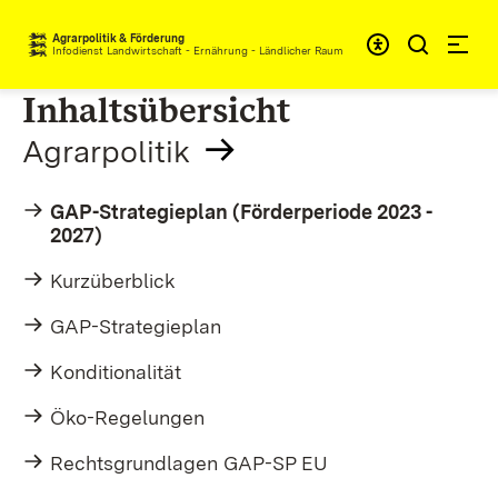
Zum Inhalt springen
Agrarpolitik & Förderung
Infodienst Landwirtschaft - Ernährung - Ländlicher Raum
Inhaltsübersicht
Agrarpolitik
GAP-Strategieplan (Förderperiode 2023 -
2027)
Kurzüberblick
GAP-Strategieplan
Konditionalität
Öko-Regelungen
Rechtsgrundlagen GAP-SP EU