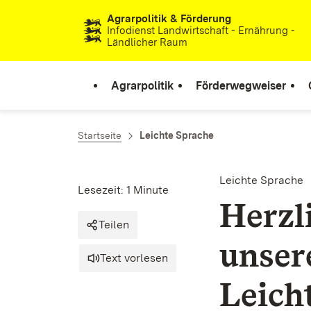
Agrarpolitik & Förderung
Zum Inhalt springen
Infodienst Landwirtschaft - Ernährung -
Ländlicher Raum
Agrarpolitik
Förderwegweiser
Startseite
Leichte Sprache
Leichte Sprache
Lesezeit: 1 Minute
Herzl
Teilen
unser
Text vorlesen
Leich