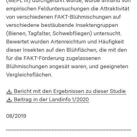
(MEPL III) durchgeführt wurde, wurde anhand von
empirischen Felduntersuchungen die Attraktivität
von verschiedenen FAKT-Blühmischungen auf
verschiedene bestäubende Insektengruppen
(Bienen, Tagfalter, Schwebfliegen) untersucht.
Bewertet wurden Artenreichtum und Häufigkeit
dieser Insekten auf den Blühflächen, die mit den
für die FAKT-Förderung zugelassenen
Blühmischungen angesät waren, und geeigneten
Vergleichsflächen.
Download:
(Öff
Bericht mit den Ergebnissen zu dieser Studie
Download:
(Öffnet in neuem F
Beitrag in der Landinfo 1/2020
08/2019