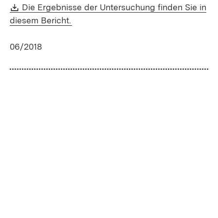
Download:
Die Ergebnisse der Untersuchung finden Sie in
(Öffnet in neuem Fenster)
diesem Bericht.
06/2018