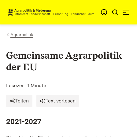
Zum Inhalt springen
Agrarpolitik & Förderung
Infodienst Landwirtschaft - Ernährung - Ländlicher Raum
Agrarpolitik
Gemeinsame Agrarpolitik
der EU
Lesezeit: 1 Minute
Teilen
Text vorlesen
2021-2027