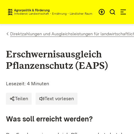
Zum Inhalt springen
Agrarpolitik & Förderung
Infodienst Landwirtschaft - Ernährung - Ländlicher Raum
Direktzahlungen und Ausgleichsleistungen für landwirtschaftlic
Erschwernisausgleich
Pflanzenschutz (EAPS)
Lesezeit: 4 Minuten
Teilen
Text vorlesen
Was soll erreicht werden?