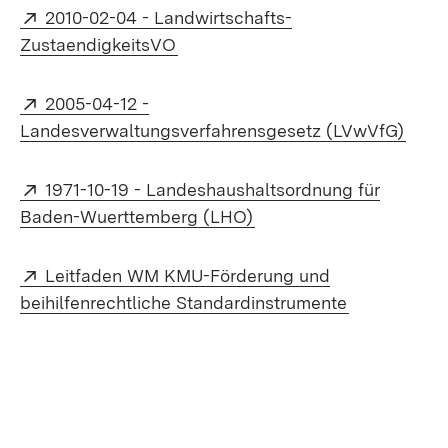
Extern:
2010-02-04 - Landwirtschafts-
(Öffnet in neuem Fenster)
ZustaendigkeitsVO
Extern:
2005-04-12 -
(Öffn
Landesverwaltungsverfahrensgesetz (LVwVfG)
Extern:
1971-10-19 - Landeshaushaltsordnung für
(Öffnet in neuem Fenste
Baden-Wuerttemberg (LHO)
Extern:
Leitfaden WM KMU-Förderung und
(Öffnet in n
beihilfenrechtliche Standardinstrumente