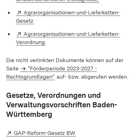
Extern:
Agrarorganisationen-und-Lieferketten-
(Öffnet in neuem Fenster)
Gesetz
Extern:
Agrarorganisationen-und-Lieferketten-
(Öffnet in neuem Fenster)
Verordnung
Die nicht verlinkten Dokumente können auf der
Seite
"Förderperiode 2023-2027 -
Rechtsgrundlagen"
auf- bzw. abgerufen werden.
Gesetze, Verordnungen und
Verwaltungsvorschriften Baden-
Württemberg
Extern:
(Öffnet in neuem Fenster
GAP-Reform-Gesetz BW