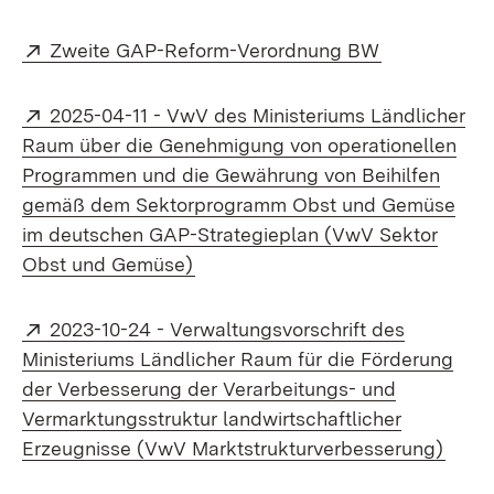
Extern:
(Öffnet in n
Zweite GAP-Reform-Verordnung BW
Extern:
2025-04-11 - VwV des Ministeriums Ländlicher
Raum über die Genehmigung von operationellen
Programmen und die Gewährung von Beihilfen
gemäß dem Sektorprogramm Obst und Gemüse
im deutschen GAP-Strategieplan (VwV Sektor
(Öffnet in neuem Fenster)
Obst und Gemüse)
Extern:
2023-10-24 - Verwaltungsvorschrift des
Ministeriums Ländlicher Raum für die Förderung
der Verbesserung der Verarbeitungs- und
Vermarktungsstruktur landwirtschaftlicher
(Öffn
Erzeugnisse (VwV Marktstrukturverbesserung)