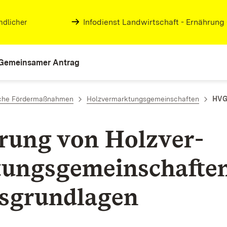
Infodienst Landwirtschaft - Ernährung
ndlicher
Gemeinsamer Antrag
liche Fördermaßnahmen
Holzvermarktungsgemeinschaften
HVG
rung von Holz­ver­
ngs­ge­mein­schaf­ten
sgrundlagen