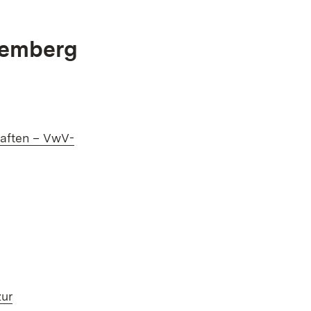
temberg
aften – VwV-
n neuem Fenster)
zur