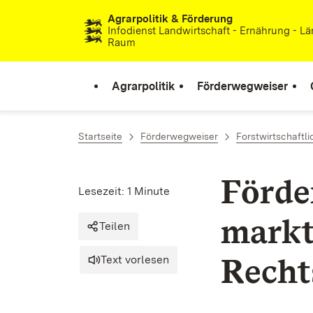
Agrarpolitik & Förderung
Zum Inhalt springen
Infodienst Landwirtschaft - Ernährung - Lä
Raum
Agrarpolitik
Förderwegweiser
Startseite
Förderwegweiser
Forstwirtschaft
Förde
Lesezeit: 1 Minute
marktu
Teilen
Recht
Text vorlesen