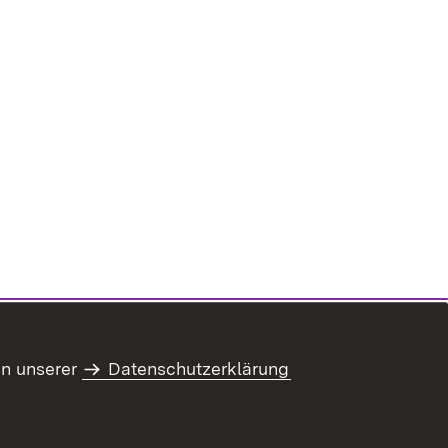
 neuem Fenster)
ster)
in unserer
Datenschutzerklärung