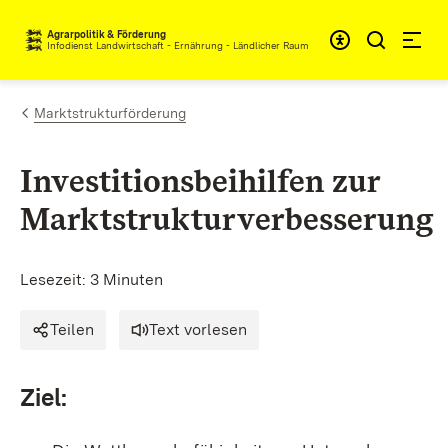
Zum Inhalt springen
Agrarpolitik & Förderung
Infodienst Landwirtschaft - Ernährung - Ländlicher Raum
Marktstrukturförderung
Investitionsbeihilfen zur
Marktstrukturverbesserung
Lesezeit: 3 Minuten
Teilen
Text vorlesen
Ziel: