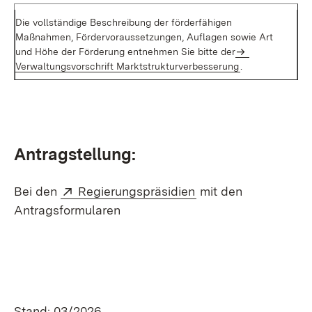
Die vollständige Beschreibung der förderfähigen
Maßnahmen, Fördervoraussetzungen, Auflagen sowie Art
und Höhe der Förderung entnehmen Sie bitte der
Verwaltungsvorschrift Marktstrukturverbesserung
.
Antragstellung:
Extern:
(Öffnet in neuem Fe
Bei den
Regierungspräsidien
mit den
Antragsformularen
Stand: 03/2026