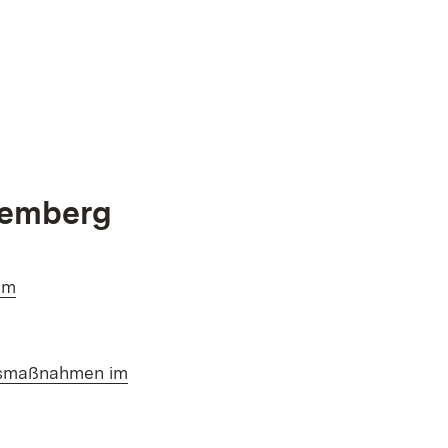
temberg
im
em Fenster)
onsmaßnahmen im
Fenster)