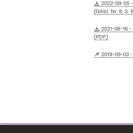
Download:
2022-09-05 
(GAbl. Nr. 9, S.
Download:
2021-06-16 
(Öffnet in
(PDF)
Extern:
2019-09-03 