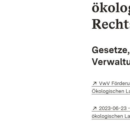
ökolo
Recht
Gesetze
Verwalt
Extern:
VwV Förderu
Ökologischen La
Extern:
2023-06-23 
ökologischen La