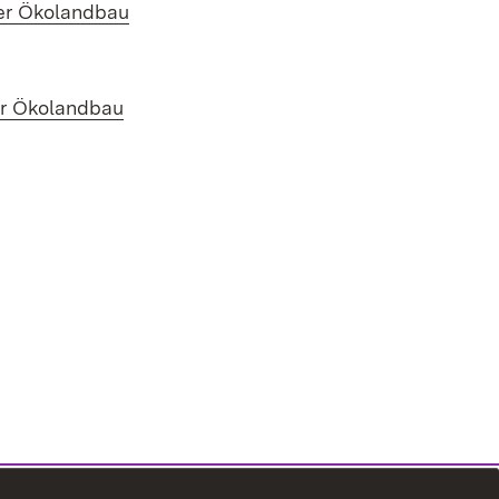
er Ökolandbau
er Ökolandbau
n neuem Fenster)