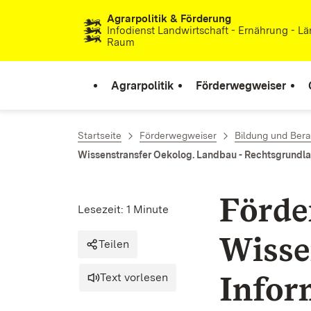
Agrarpolitik & Förderung
Zum Inhalt springen
Infodienst Landwirtschaft - Ernährung - Lä
Raum
Agrarpolitik
Förderwegweiser
Startseite
Förderwegweiser
Bildung und Ber
Wissenstransfer Oekolog. Landbau - Rechtsgrundl
Förde
Lesezeit: 1 Minute
Wisse
Teilen
Info
Text vorlesen