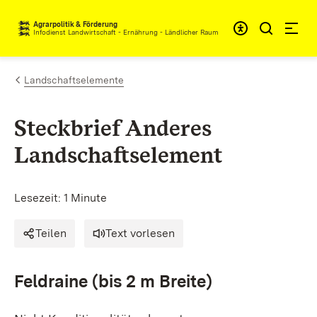
Zum Inhalt springen
Agrarpolitik & Förderung
Infodienst Landwirtschaft - Ernährung - Ländlicher Raum
Landschaftselemente
Steckbrief Anderes
Landschaftselement
Lesezeit: 1 Minute
Teilen
Text vorlesen
Feldraine (bis 2 m Breite)