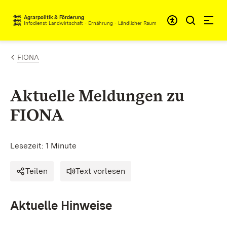
Zum Inhalt springen
Agrarpolitik & Förderung
Infodienst Landwirtschaft - Ernährung - Ländlicher Raum
FIONA
Aktuelle Meldungen zu
FIONA
Lesezeit: 1 Minute
Teilen
Text vorlesen
Aktuelle Hinweise