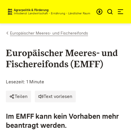
Zum Inhalt springen
Agrarpolitik & Förderung
Infodienst Landwirtschaft - Ernährung - Ländlicher Raum
Europäischer Meeres- und Fischereifonds
Europäischer Meeres- und
Fischereifonds (EMFF)
Lesezeit: 1 Minute
Teilen
Text vorlesen
Im EMFF kann kein Vorhaben mehr
beantragt werden.