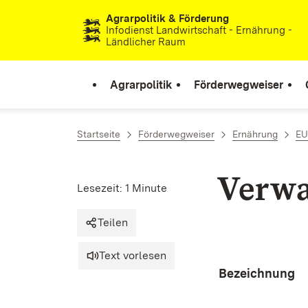
Agrarpolitik & Förderung
Zum Inhalt springen
Infodienst Landwirtschaft - Ernährung -
Ländlicher Raum
Agrarpolitik
Förderwegweiser
Startseite
Förderwegweiser
Ernährung
EU
Verwa
Lesezeit: 1 Minute
Teilen
Text vorlesen
Bezeichnung