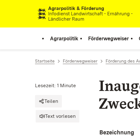
Agrarpolitik & Förderung
Zum Inhalt springen
Infodienst Landwirtschaft - Ernährung -
Ländlicher Raum
Agrarpolitik
Förderwegweiser
Startseite
Förderwegweiser
Förderung des Aq
Inaug
Lesezeit: 1 Minute
Zweck
Teilen
Text vorlesen
Bezeichnung