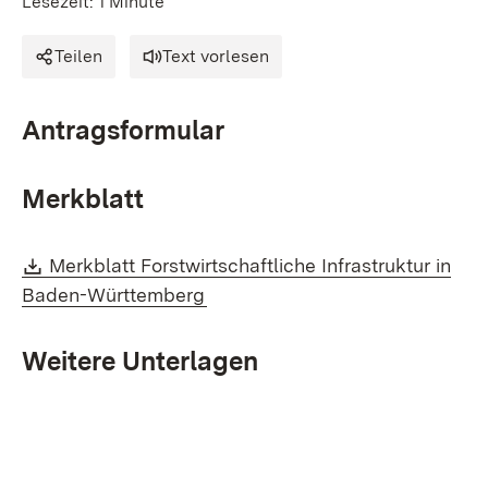
Lesezeit: 1 Minute
Teilen
Text vorlesen
Antragsformular
Merkblatt
Download:
Merkblatt Forstwirtschaftliche Infrastruktur in
(Öffnet in neuem Fenster)
Baden-Württemberg
Weitere Unterlagen