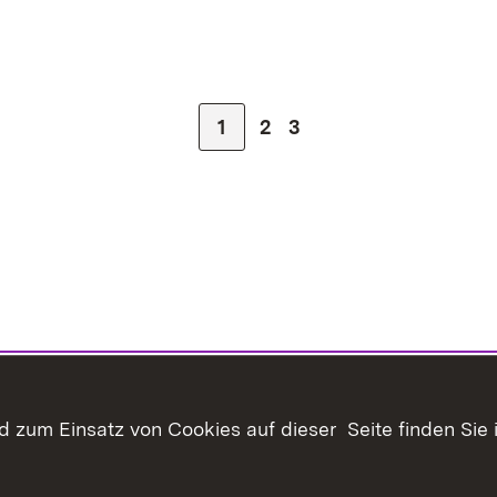
Zur Seite
1
Zur Seite
2
Zur letzten Seite
3
 zum Einsatz von Cookies auf dieser Seite finden Sie 