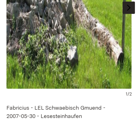
1/2
Fabricius - LEL Schwaebisch Gmuend -
Vo
2007-05-30 - Lesesteinhaufen
05