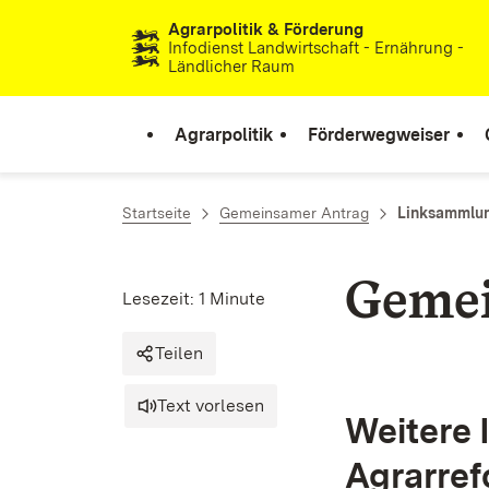
Agrarpolitik & Förderung
Zum Inhalt springen
Infodienst Landwirtschaft - Ernährung -
Ländlicher Raum
Agrarpolitik
Förderwegweiser
Startseite
Gemeinsamer Antrag
Linksammlu
Geme
Lesezeit: 1 Minute
Teilen
Text vorlesen
Weitere 
Agrarref