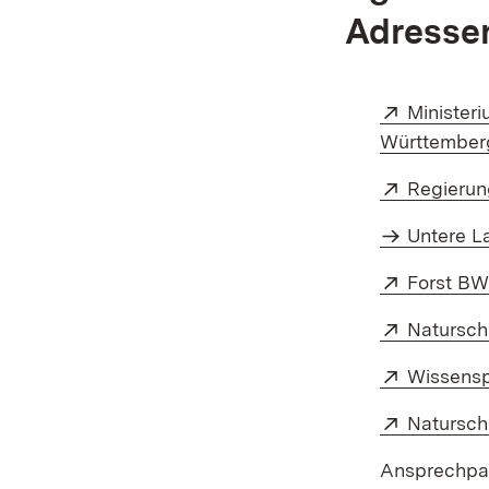
Adresse
Extern:
Minister
Württember
Extern:
Regierun
Untere L
Extern:
Forst B
Extern:
Natursc
Extern:
Wissensp
Extern:
Natursch
Ansprechpar