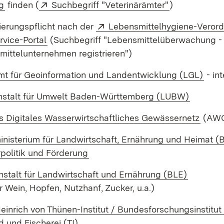
(Öffnet in neuem Fenster)
Extern:
(Öffnet in ne
g
finden (
Suchbegriff "Veterinärämter"
)
Extern:
ierungspflicht nach der
Lebensmittelhygiene-Veror
(Öffnet in neuem Fenster)
vice-Portal
(Suchbegriff "Lebensmittelüberwachung - 
ittelunternehmen registrieren")
(Öff
t für Geoinformation und Landentwicklung (LGL)
- in
(Öffnet 
stalt für Umwelt Baden-Württemberg (LUBW)
(Öffn
s Digitales Wasserwirtschaftliches Gewässernetz
(AW
nisterium für Landwirtschaft, Ernährung und Heimat 
(Öffnet in neuem Fenster)
politik und Förderung
(Öffnet 
stalt für Landwirtschaft und Ernährung (BLE)
ür Wein, Hopfen, Nutzhanf, Zucker, u.a.)
inrich von Thünen-Institut / Bundesforschungsinstitut 
(Öffnet in neuem Fenster)
 und Fischerei (TI)