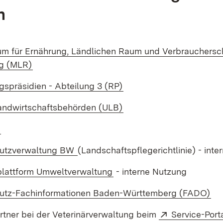
n
ium für Ernährung, Ländlichen Raum und Verbrauchers
(Öffnet in neuem Fenster)
g (MLR)
(Öffnet in neuem Fenster
gspräsidien - Abteilung 3 (RP)
andwirtschaftsbehörden (ULB)
(Öffnet in neuem Fenster)
W
(Öffnet in neuem Fenster)
hutzverwaltung BW
(Landschaftspflegerichtlinie) - int
(Öffnet in neuem Fenster)
lattform Umweltverwaltung
- interne Nutzung
(Öf
utz-Fachinformationen Baden-Württemberg (FADO)
Extern:
tner bei der Veterinärverwaltung beim
Service-Port