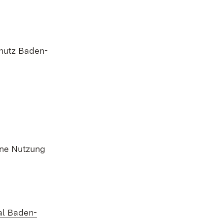
chutz Baden-
)
erne Nutzung
fnet in neuem Fenster)
al Baden-