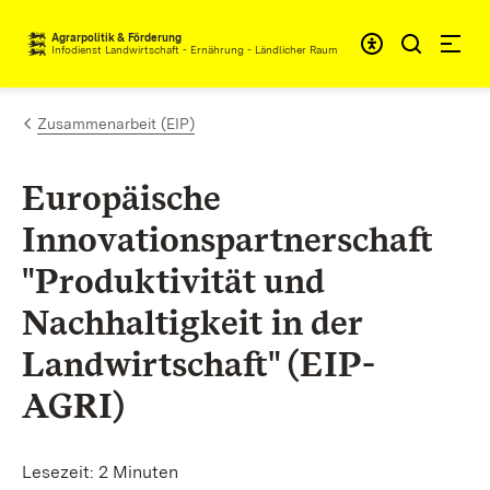
Zum Inhalt springen
Agrarpolitik & Förderung
Infodienst Landwirtschaft - Ernährung - Ländlicher Raum
Zusammenarbeit (EIP)
Europäische
Innovationspartnerschaft
"Produktivität und
Nachhaltigkeit in der
Landwirtschaft" (EIP-
AGRI)
Lesezeit: 2 Minuten