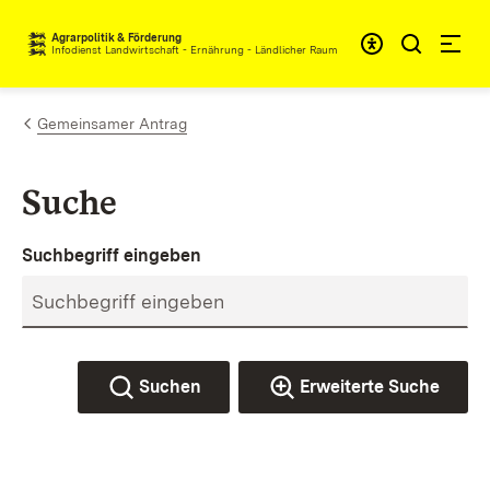
Zum Inhalt springen
Agrarpolitik & Förderung
Infodienst Landwirtschaft - Ernährung - Ländlicher Raum
Gemeinsamer Antrag
Suche
Suchbegriff eingeben
Suchen
Erweiterte Suche