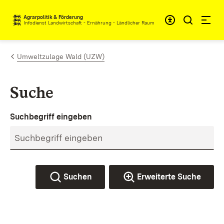
Zum Inhalt springen
Agrarpolitik & Förderung
Infodienst Landwirtschaft - Ernährung - Ländlicher Raum
Umweltzulage Wald (UZW)
Suche
Suchbegriff eingeben
Suchen
Erweiterte Suche