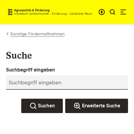
Zum Inhalt springen
Agrarpolitik & Förderung
Infodienst Landwirtschaft - Ernährung - Ländlicher Raum
Sonstige Fördermaßnahmen
Suche
Suchbegriff eingeben
Suchen
Erweiterte Suche