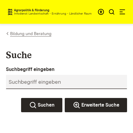
Zum Inhalt springen
Agrarpolitik & Förderung
Infodienst Landwirtschaft - Ernährung - Ländlicher Raum
Bildung und Beratung
Suche
Suchbegriff eingeben
Suchen
Erweiterte Suche