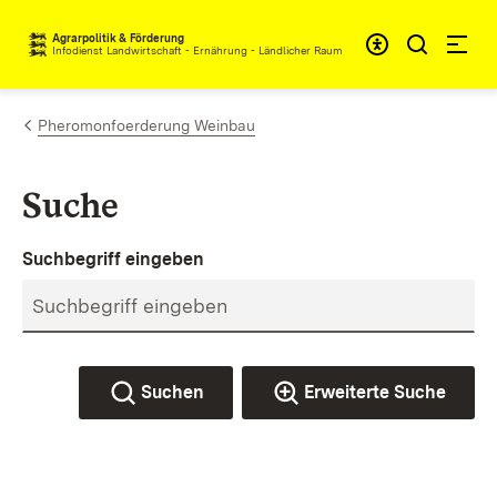
Zum Inhalt springen
Agrarpolitik & Förderung
Infodienst Landwirtschaft - Ernährung - Ländlicher Raum
Pheromonfoerderung Weinbau
Suche
Suchbegriff eingeben
Suchen
Erweiterte Suche