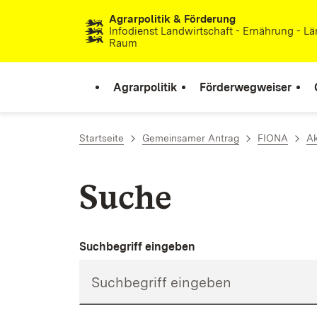
Agrarpolitik & Förderung
Zum Inhalt springen
Infodienst Landwirtschaft - Ernährung - Lä
Raum
Agrarpolitik
Förderwegweiser
Startseite
Gemeinsamer Antrag
FIONA
Ak
Suche
Suchbegriff eingeben