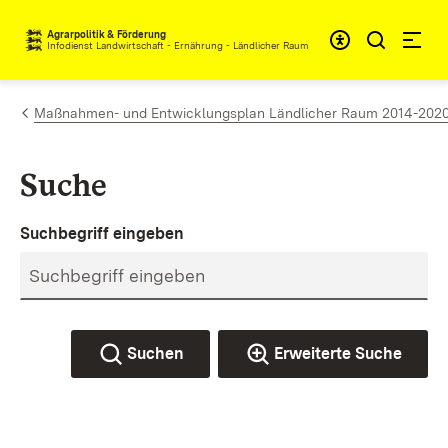
Zum Inhalt springen
Agrarpolitik & Förderung
Infodienst Landwirtschaft - Ernährung - Ländlicher Raum
Maßnahmen- und Entwicklungsplan Ländlicher Raum 2014-2020 (M
Suche
Suchbegriff eingeben
Suchen
Erweiterte Suche