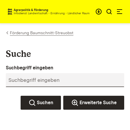
Zum Inhalt springen
Agrarpolitik & Förderung
Infodienst Landwirtschaft - Ernährung - Ländlicher Raum
Förderung Baumschnitt-Streuobst
Suche
Suchbegriff eingeben
Suchen
Erweiterte Suche