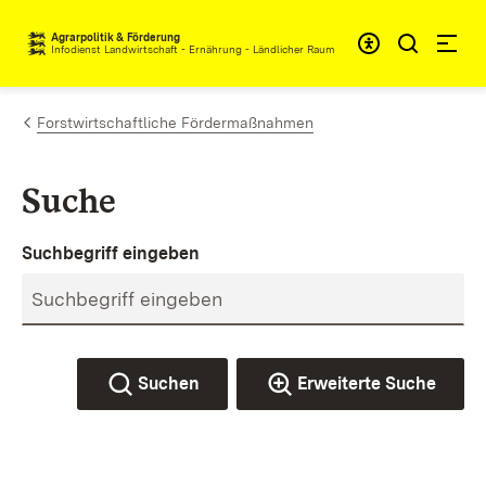
Zum Inhalt springen
Agrarpolitik & Förderung
Infodienst Landwirtschaft - Ernährung - Ländlicher Raum
Forstwirtschaftliche Fördermaßnahmen
Suche
Suchbegriff eingeben
Suchen
Erweiterte Suche