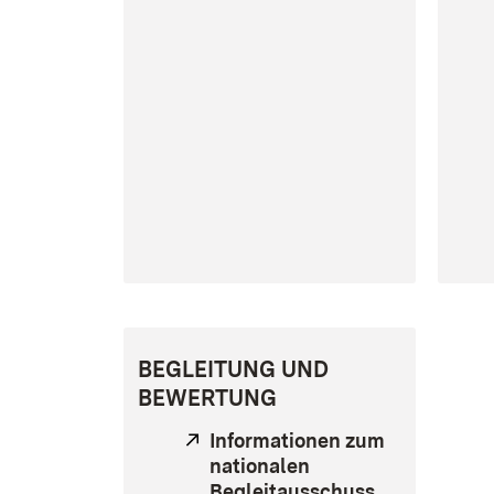
BEGLEITUNG UND
BEWERTUNG
Extern:
Informationen zum
nationalen
Begleitausschuss
(Öffnet in n