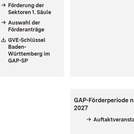
Förderung der
Sektoren 1. Säule
Auswahl der
Förderanträge
Download:
GVE-Schlüssel
Baden-
Württemberg im
GAP-SP
(Öffnet in neuem Fenster)
GAP-Förderperiode 
2027
Auftaktveranst
euem Fenster)